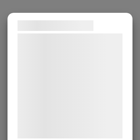
Samtykke til cookies
Vi og vores samarbejdspartnere bruger
teknologier, herunder cookies, til at
indsamle oplysninger om dig til forskellige
formål, herunder: Tilpasning af annoncering,
bedre brugeroplevelse, funktionalitet,
statistik og marketing. Disse oplysninger
kan blive delt med annoncerings- og
analysepartnere, som kan kombinere dem
med data, du tidligere har givet dem eller
de har indsamlet gennem din brug af deres
tjenester. Ved at klikke på 'OK' giver du
samtykke til disse formål.