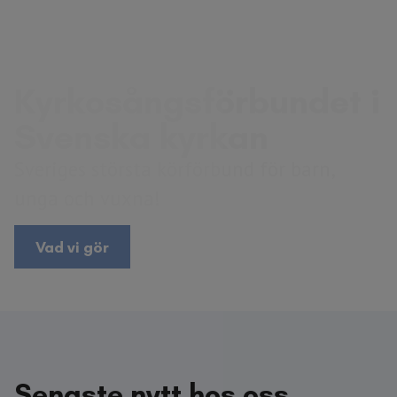
Kyrkosångs­förbundet i
Svenska kyrkan
Sveriges största körförbund för barn,
unga och vuxna!
Vad vi gör
Senaste nytt hos oss