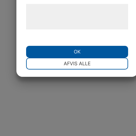
Læs mere om vores brug af cookies og
behandling af persondata på vores
hjemmeside.
OK
NØDVENDIGE
PRÆFERENCER
AFVIS ALLE
MARKETING
STATISTIK