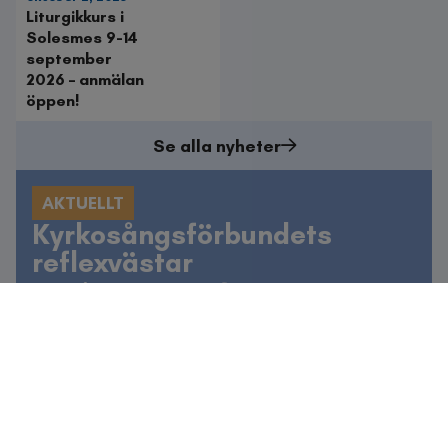
Liturgikkurs i
Solesmes 9-14
september
2026 – anmälan
öppen!
Se alla nyheter
AKTUELLT
Kyrkosångsförbundets
reflexvästar
Kyrkosångsförbundets reflexvästar är utmärkta att
låna (för endast fraktkostnad) till
kyrkosångshögtider av olika slag.
Kontakta kansliet
för att boka.