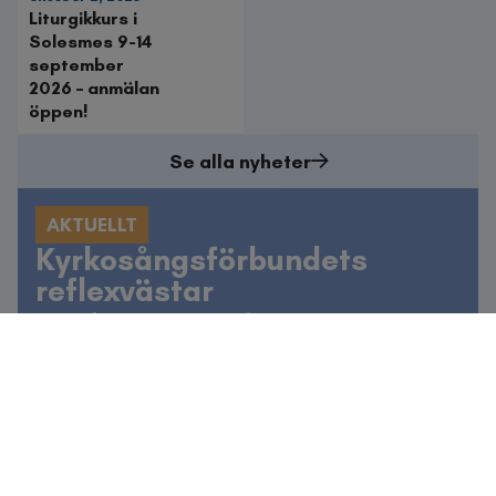
Liturgikkurs i
Solesmes 9-14
september
2026 – anmälan
öppen!
Se alla nyheter
AKTUELLT
Kyrkosångsförbundets
reflexvästar
Kyrkosångsförbundets reflexvästar är utmärkta att
låna (för endast fraktkostnad) till
kyrkosångshögtider av olika slag.
Kontakta kansliet
för att boka.