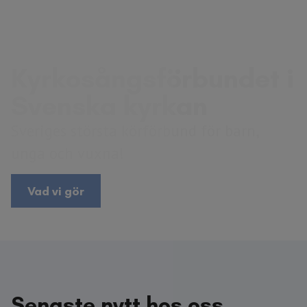
Kyrkosångs­förbundet i
Svenska kyrkan
Sveriges största körförbund för barn,
unga och vuxna!
Vad vi gör
Senaste nytt hos oss