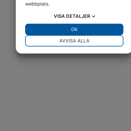
webbplats.
VISA
DETALJER
JA
NEJ
OK
JA
NEJ
NÖDVÄNDIG
INSTÄLLNINGAR
AVVISA ALLA
JA
NEJ
JA
NEJ
MARKNADSFÖRING
STATISTIK