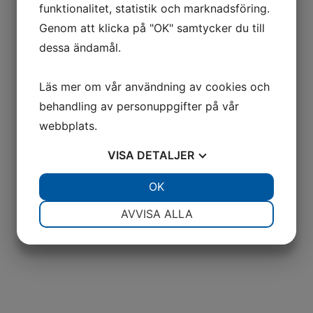
funktionalitet, statistik och marknadsföring.
Genom att klicka på "OK" samtycker du till
dessa ändamål.
Läs mer om vår användning av cookies och
behandling av personuppgifter på vår
webbplats.
VISA
DETALJER
JA
NEJ
OK
JA
NEJ
NÖDVÄNDIG
INSTÄLLNINGAR
AVVISA ALLA
JA
NEJ
JA
NEJ
MARKNADSFÖRING
STATISTIK