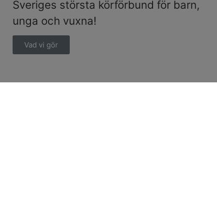
Sveriges största körförbund för barn,
unga och vuxna!
Vad vi gör
Senaste nytt hos oss