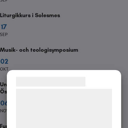
Liturgikkurs i Solesmes
17
SEP
Musik- och teologisymposium
02
OKT
Samtykke til cookies
Ungdomskörfest 2026 i
Östersund
Vi og vores samarbejdspartnere bruger
teknologier, herunder cookies, til at
06
indsamle oplysninger om dig til forskellige
NOV
formål, herunder: Tilpasning af annoncering,
bedre brugeroplevelse, funktionalitet,
Funktionärskonferens