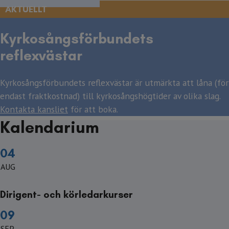
AKTUELLT
Kyrkosångsförbundets
reflexvästar
Kyrkosångsförbundets reflexvästar är utmärkta att låna (för
endast fraktkostnad) till kyrkosångshögtider av olika slag.
Kontakta kansliet
för att boka.
Kalendarium
04
AUG
Dirigent- och körledarkurser
09
SEP