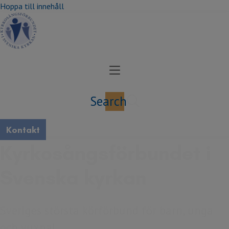
Hoppa till innehåll
Search
Kontakt
Kyrkosångs­förbundet i
Svenska kyrkan
Sveriges största körförbund för barn, unga
och vuxna!