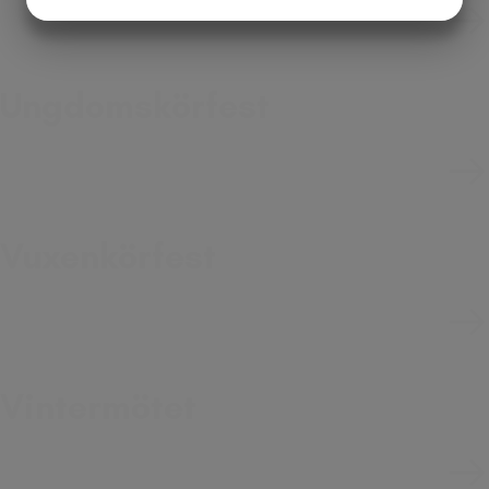
MARKETING
STATISTIK
Ungdomskörfest
Vuxenkörfest
Vintermötet