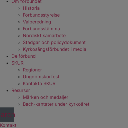
Om förbundet
Historia
Förbundsstyrelse
Valberedning
Förbundsstämma
Nordiskt samarbete
Stadgar och policydokument
Kyrkosångsförbundet i media
Delförbund
SKUR
Regioner
Ungdomskörfest
Kontakta SKUR
Resurser
Märken och medaljer
Bach-kantater under kyrkoåret
arch
Kontakt