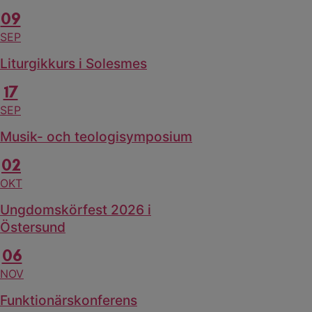
09
SEP
Liturgikkurs i Solesmes
17
SEP
Musik- och teologisymposium
02
OKT
Ungdomskörfest 2026 i
Östersund
06
NOV
Funktionärskonferens