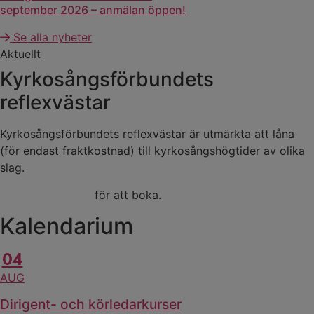
september 2026 – anmälan öppen!
Se alla nyheter
Aktuellt
Kyrkosångsförbundets
reflexvästar
Kyrkosångsförbundets reflexvästar är utmärkta att låna
(för endast fraktkostnad) till kyrkosångshögtider av olika
slag.
Kontakta kansliet
för att boka.
Kalendarium
04
AUG
Dirigent- och körledarkurser