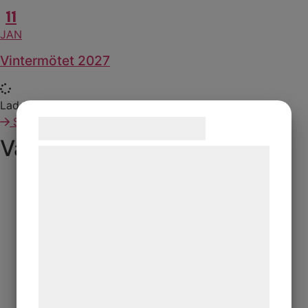
11
JAN
Vintermötet 2027
Ladda fler
Se hela kalendariet
Samtykke til cookies
Vad vi gör
Vi og vores samarbejdspartnere bruger
teknologier, herunder cookies, til at
indsamle oplysninger om dig til forskellige
formål, herunder: Tilpasning af annoncering,
bedre brugeroplevelse, funktionalitet,
statistik og marketing. Disse oplysninger
kan blive delt med annoncerings- og
analysepartnere, som kan kombinere dem