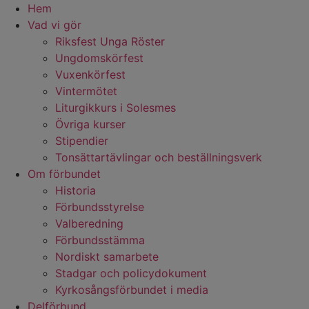
Hem
Vad vi gör
Riksfest Unga Röster
Ungdomskörfest
Vuxenkörfest
Vintermötet
Liturgikkurs i Solesmes
Övriga kurser
Stipendier
Tonsättartävlingar och beställningsverk
Om förbundet
Historia
Förbundsstyrelse
Valberedning
Förbundsstämma
Nordiskt samarbete
Stadgar och policydokument
Kyrkosångsförbundet i media
Delförbund