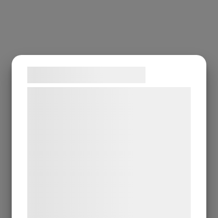
Samtykke til cookies
Vi og vores samarbejdspartnere bruger
teknologier, herunder cookies, til at
indsamle oplysninger om dig til forskellige
formål, herunder: Tilpasning af annoncering,
bedre brugeroplevelse, funktionalitet,
statistik og marketing. Disse oplysninger
kan blive delt med annoncerings- og
analysepartnere, som kan kombinere dem
med data, du tidligere har givet dem eller
de har indsamlet gennem din brug af deres