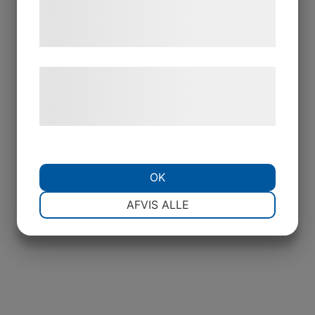
tjenester. Ved at klikke på 'OK' giver du
samtykke til disse formål.
Læs mere om vores brug af cookies og
behandling af persondata på vores
hjemmeside.
OK
NØDVENDIGE
PRÆFERENCER
AFVIS ALLE
MARKETING
STATISTIK