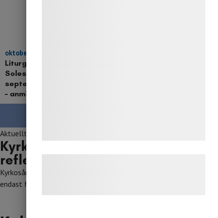
indsamle oplysninger om dig til forskellige
formål, herunder: Tilpasning af annoncering,
bedre brugeroplevelse, funktionalitet,
statistik og marketing. Disse oplysninger
oktober 2, 2025
Liturgikkurs i
kan blive delt med annoncerings- og
Solesmes 9-14
analysepartnere, som kan kombinere dem
september 2026
med data, du tidligere har givet dem eller
– anmälan öppen!
de har indsamlet gennem din brug af deres
Se alla nyheter
tjenester. Ved at klikke på 'OK' giver du
Aktuellt
samtykke til disse formål.
Kyrkosångsförbundets
reflexvästar
Læs mere om vores brug af cookies og
Kyrkosångsförbundets reflexvästar är utmärkta att låna (för
behandling af persondata på vores
endast fraktkostnad) till kyrkosångshögtider av olika slag.
hjemmeside.
Kontakta kansliet
för att boka.