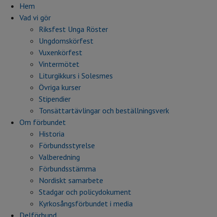
Hem
Vad vi gör
Riksfest Unga Röster
Ungdomskörfest
Vuxenkörfest
Vintermötet
Liturgikkurs i Solesmes
Övriga kurser
Stipendier
Tonsättartävlingar och beställningsverk
Om förbundet
Historia
Förbundsstyrelse
Valberedning
Förbundsstämma
Nordiskt samarbete
Stadgar och policydokument
Kyrkosångsförbundet i media
Delförbund