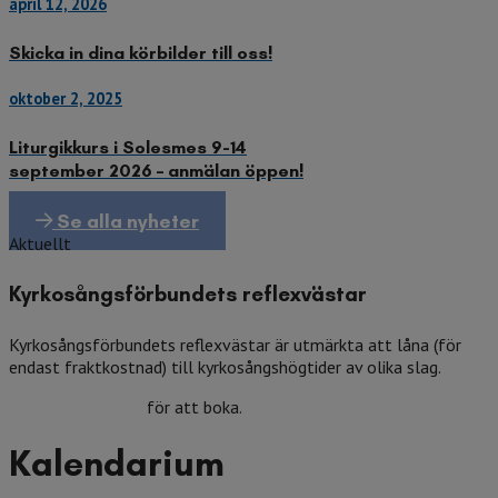
april 12, 2026
Skicka in dina körbilder till oss!
oktober 2, 2025
Liturgikkurs i Solesmes 9-14
september 2026 – anmälan öppen!
Se alla nyheter
Aktuellt
Kyrkosångsförbundets reflexvästar
Kyrkosångsförbundets reflexvästar är utmärkta att låna (för
endast fraktkostnad) till kyrkosångshögtider av olika slag.
Kontakta kansliet
för att boka.
Kalendarium