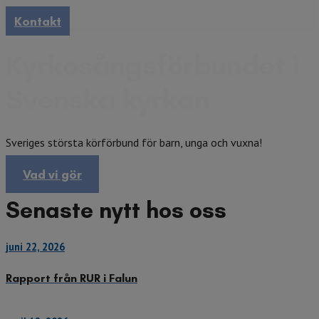
Kontakt
Kyrkosångs­förbundet i
Svenska kyrkan
Sveriges största körförbund för barn, unga och vuxna!
Vad vi gör
Senaste nytt hos oss
juni 22, 2026
Rapport från RUR i Falun