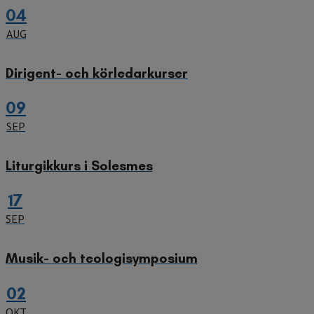
04
AUG
Dirigent- och körledarkurser
09
SEP
Liturgikkurs i Solesmes
17
SEP
Musik- och teologisymposium
02
OKT