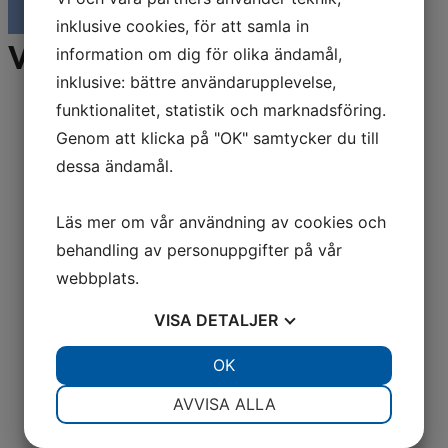
Se hela kalendariet
inklusive cookies, för att samla in
Vad vi gör
information om dig för olika ändamål,
inklusive: bättre användarupplevelse,
funktionalitet, statistik och marknadsföring.
Genom att klicka på "OK" samtycker du till
dessa ändamål.
Läs mer om vår användning av cookies och
behandling av personuppgifter på vår
webbplats.
VISA
DETALJER
JA
NEJ
OK
JA
NEJ
NÖDVÄNDIG
INSTÄLLNINGAR
AVVISA ALLA
JA
NEJ
JA
NEJ